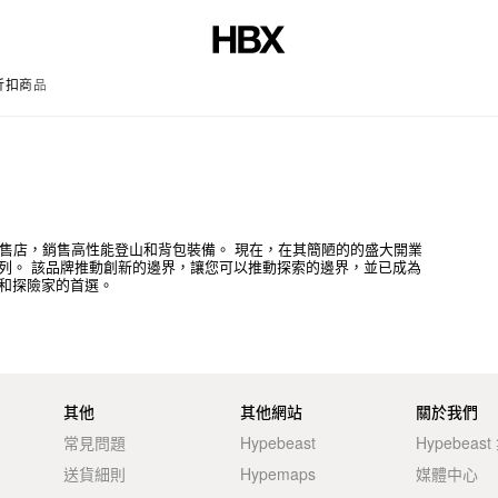
折扣商品
文章
型登山零售店，銷售高性能登山和背包裝備。 現在，在其簡陋的的盛大開業
類產品系列。 該品牌推動創新的邊界，讓您可以推動探索的邊界，並已成為
和探險家的首選。
其他
其他網站
關於我們
常見問題
Hypebeast
Hypebeas
送貨細則
Hypemaps
媒體中心