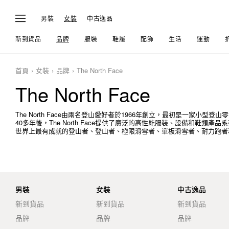
男裝
女裝
中古逸品
新到貨品
品牌
服裝
鞋履
配飾
生活
運動
首頁
女裝
品牌
The North Face
The North Face
The North Face由兩名登山愛好者於1966年創立，最初是一家小
40多年後，The North Face提供了廣泛的高性能服裝、設備和鞋
世界上最有成就的登山者、登山者、極限滑雪者、單板滑雪者、耐力跑者
男裝
女裝
中古逸品
新到貨品
新到貨品
新到貨品
品牌
品牌
品牌