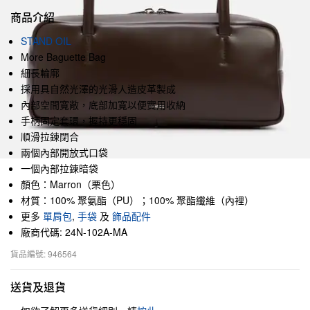
商品介紹
STAND OIL
More Baguette Bag
細長輪廓
採用具自然光澤的光滑人造皮革製成
內部空間寬敞，底部加寬以便實用收納
手柄固定套環，握持更穩固
順滑拉鍊閉合
兩個內部開放式口袋
一個內部拉鍊暗袋
顏色：Marron（栗色）
材質：100% 聚氨酯（PU）；100% 聚酯纖維（內裡）
更多
單肩包
,
手袋
及
飾品配件
廠商代碼: 24N-102A-MA
貨品編號: 946564
送貨及退貨