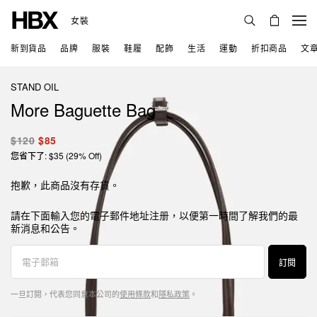
女裝
新到貨品
品牌
服裝
鞋履
配飾
生活
運動
折扣商品
文
STAND OIL
More Baguette Bag
$120
$85
您省下了: $35 (29% Off)
抱歉，此商品沒有存貨。
請在下面輸入您的電子郵件地址注册，以便第一時間了解我們的最
新消息和公告。
訂閱
一旦訂閱，代表您同意本公司的
使用條款
和
隱私政策
。