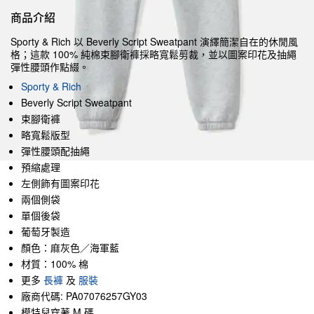
商品介紹
Sporty & Rich 以 Beverly Script Sweatpant 演繹簡潔自在的休閒風
格；這款 100% 純棉束腳衛褲採略寬鬆剪裁，並以圖案印花及抽繩
彈性腰頭作點綴。
Sporty & Rich
Beverly Script Sweatpant
束腳衛褲
略寬鬆版型
彈性腰頭配抽繩
預縮處理
左側飾有圖案印花
兩個側袋
單個後袋
葡萄牙製造
顏色：麻灰色／海軍藍
材質：100% 棉
更多
長褲
及
服裝
廠商代碼: PA07076257GY03
模特兒穿著 M 碼