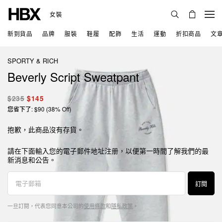
女裝
新到貨品
品牌
服裝
鞋履
配飾
生活
運動
折扣商品
文
SPORTY & RICH
Beverly Script Sweatpant
$235
$145
您省下了: $90 (38% Off)
抱歉，此商品沒有存貨。
請在下面輸入您的電子郵件地址注册，以便第一時間了解我們的最
新消息和公告。
訂閱
一旦訂閱，代表您同意本公司的
使用條款
和
隱私政策
。