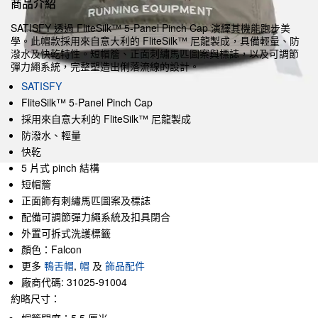
商品介紹
SATISFY 透過 FliteSilk™ 5‑Panel Pinch Cap 演繹其機能跑步美
學。此帽款採用來自意大利的 FliteSilk™ 尼龍製成，具備輕量、防
潑水及快乾特性。短帽簷、正面刺繡馬匹圖案與標誌，以及可調節
彈力繩系統，完整塑造出俐落流線的設計。
SATISFY
FliteSilk™ 5‑Panel Pinch Cap
採用來自意大利的 FliteSilk™ 尼龍製成
防潑水、輕量
快乾
5 片式 pinch 結構
短帽簷
正面飾有刺繡馬匹圖案及標誌
配備可調節彈力繩系統及扣具閉合
外置可拆式洗護標籤
顏色：Falcon
更多
鴨舌帽
,
帽
及
飾品配件
廠商代碼: 31025-91004
約略尺寸：