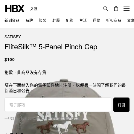
女裝
新到貨品
品牌
服裝
鞋履
配飾
生活
運動
折扣商品
文
SATISFY
FliteSilk™ 5‑Panel Pinch Cap
$100
抱歉，此商品沒有存貨。
請在下面輸入您的電子郵件地址注册，以便第一時間了解我們的最
新消息和公告。
訂閱
一旦訂閱，代表您同意本公司的
使用條款
和
隱私政策
。