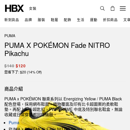
女裝
新到貨品
品牌
服裝
鞋履
配飾
生活
運動
折扣商品
文
PUMA
PUMA X POKÉMON Fade NITRO
Pikachu
$140
$120
您省下了: $20 (14% Off)
商品介紹
PUMA x POKÉMON 聯乘系列以 Energizing Yellow / PUMA Black
配色登場，採用網布鞋面、織物覆面及印有比卡超圖案的柔軟鞋
墊。再配上比卡超匙扣、PWRFRAME 中底及特別聯名鞋盒，無論
收藏或日常穿搭都同樣搶眼。
Puma
PUMA x POKÉMON Fade NITRO Pikachu