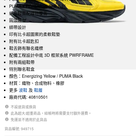
PUMA x POKÉMON 聯乘系列
網布鞋面配織物覆面
圓頭鞋型
綁帶設計
印有比卡超圖案的柔軟鞋墊
附有比卡超匙扣
鞋舌飾有聯名織標
配備工程設計中底 3D 框架系統 PWRFRAME
附有兩組鞋帶
特別聯名鞋盒
顏色：Energizing Yellow / PUMA Black
材質：織物、合成物料、橡膠
更多
波鞋
及
鞋履
廠商代碼: 40810501
不設退貨或換貨
此為超大/超重商品，結帳時將需要支付額外運費。
免運並不適用於此貨品
貨品編號: 949715