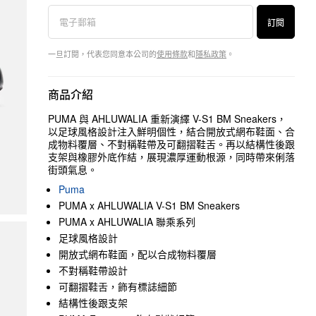
訂閱
一旦訂閱，代表您同意本公司的
使用條款
和
隱私政策
。
商品介紹
PUMA 與 AHLUWALIA 重新演繹 V-S1 BM Sneakers，
以足球風格設計注入鮮明個性，結合開放式網布鞋面、合
成物料覆層、不對稱鞋帶及可翻摺鞋舌。再以結構性後跟
支架與橡膠外底作結，展現濃厚運動根源，同時帶來俐落
街頭氣息。
Puma
PUMA x AHLUWALIA V-S1 BM Sneakers
PUMA x AHLUWALIA 聯乘系列
足球風格設計
開放式網布鞋面，配以合成物料覆層
不對稱鞋帶設計
可翻摺鞋舌，飾有標誌細節
結構性後跟支架