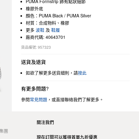
PUMA Formstrip 飾有點狀細節
橡膠外底
顏色：PUMA Black / PUMA Silver
材質：合成物料、橡膠
更多
波鞋
及
鞋履
廠商代碼: 40643701
貨品編號: 957323
送貨及退貨
如欲了解更多送貨細則，請
按此
有更多問題?
參閱
常見問題
，或直接聯絡我們了解更多。
關注我們
t 集團
現在訂閱可以獲得首單九折優惠