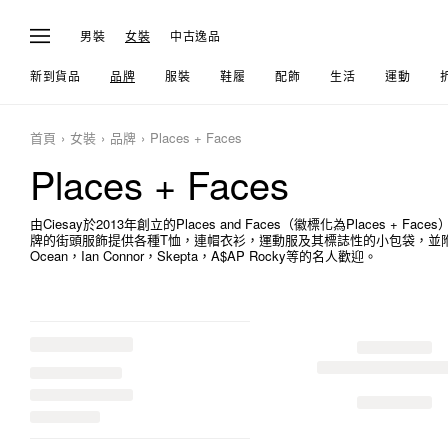
男裝
女裝
中古逸品
新到貨品
品牌
服裝
鞋履
配飾
生活
運動
首頁
女裝
品牌
Places + Faces
Places + Faces
由Ciesay於2013年創立的Places and Faces（徽標化為Place
牌的街頭服飾提供各種T恤，連帽衣衫，運動服及其標誌性的小包袋，並附有標誌性的
Ocean，Ian Connor，Skepta，A$AP Rocky等的名人歡迎。