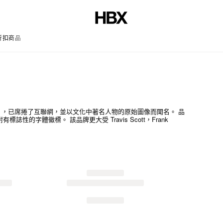
折扣商品
文章
s + Faces），已席捲了互聯網，並以文化中著名人物的原始圖像而聞名。 品
字體徽標。 該品牌更大受 Travis Scott，Frank