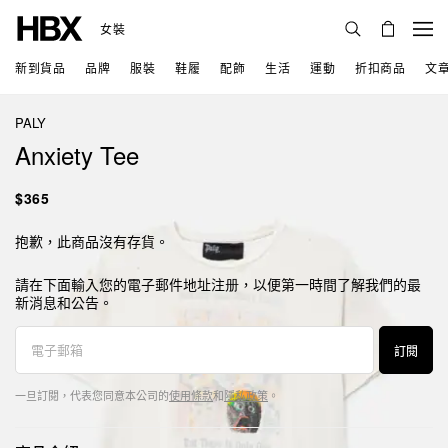
女裝
新到貨品
品牌
服裝
鞋履
配飾
生活
運動
折扣商品
文
PALY
Anxiety Tee
$365
抱歉，此商品沒有存貨。
請在下面輸入您的電子郵件地址注册，以便第一時間了解我們的最
新消息和公告。
訂閱
一旦訂閱，代表您同意本公司的
使用條款
和
隱私政策
。