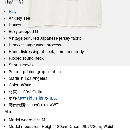
商品介紹
Paly
Anxiety Tee
Unisex
Boxy cropped fit
Vintage textured Japanese jersey fabric
Heavy vintage wash process
Hand distressing at neck, hem, and body
Ribbed round neck
Short sleeves
Screen printed graphic at front
Made in Los Angeles
Color: White
材質：100% Cotton
更多
短袖T恤
,
T 恤
及
服裝
廠商代碼: 2U08Q1010VWT
Men
Model wears size M
Model measures: Height 189cm, Chest 28.7/73cm, Waist