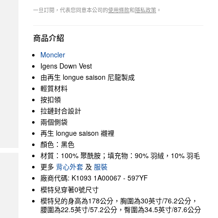
一旦訂閱，代表您同意本公司的
使用條款
和
隱私政策
。
商品介紹
Moncler
Igens Down Vest
由再生 longue saison 尼龍製成
輕質材料
按扣領
拉鏈封合設計
兩個側袋
再生 longue saison 襯裡
顏色：黑色
材質：100% 聚酰胺；填充物：90% 羽絨，10% 羽毛
更多
背心外套
及
服裝
廠商代碼: K1093 1A00067 - 597YF
模特兒穿著0號尺寸
模特兒的身高為178公分，胸圍為30英寸/76.2公分，
腰圍為22.5英寸/57.2公分，臀圍為34.5英寸/87.6公分