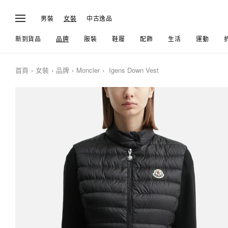
男裝
女裝
中古逸品
新到貨品
品牌
服裝
鞋履
配飾
生活
運動
首頁
女裝
品牌
Moncler
Igens Down Vest