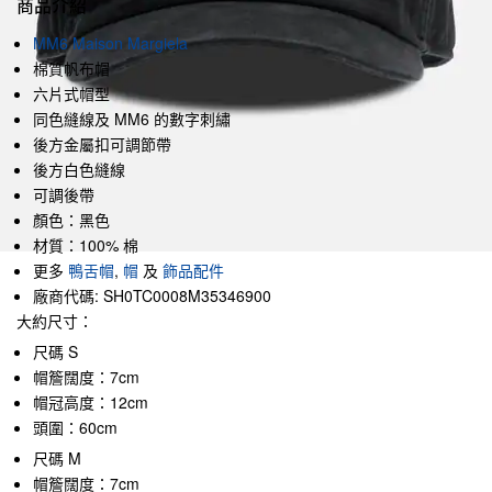
商品介紹
MM6 Maison Margiela
棉質帆布帽
六片式帽型
同色縫線及 MM6 的數字刺繡
後方金屬扣可調節帶
後方白色縫線
可調後帶
顏色：黑色
材質：100% 棉
更多
鴨舌帽
,
帽
及
飾品配件
廠商代碼: SH0TC0008M35346900
大約尺寸：
尺碼 S
帽簷闊度：7cm
帽冠高度：12cm
頭圍：60cm
尺碼 M
帽簷闊度：7cm