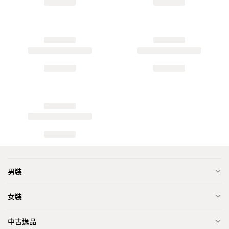
男裝
女裝
中古逸品