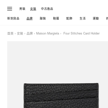
男裝
女裝
中古逸品
新到貨品
品牌
服裝
鞋履
配飾
生活
運動
首頁
女裝
品牌
Maison Margiela
Four Stitches Card Holder