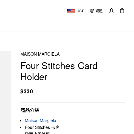
USD
繁體
MAISON MARGIELA
Four Stitches Card
Holder
$330
商品介紹
Maison Margiela
Four Stitches 卡夾