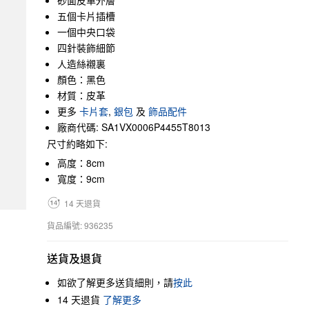
砂面皮革外層
五個卡片插槽
一個中央口袋
四針裝飾細節
人造絲襯裏
顏色：黑色
材質：皮革
更多
卡片套
,
銀包
及
飾品配件
廠商代碼: SA1VX0006P4455T8013
尺寸約略如下:
高度：8cm
寬度：9cm
14 天退貨
貨品編號: 936235
送貨及退貨
如欲了解更多送貨細則，請
按此
14 天退貨
了解更多