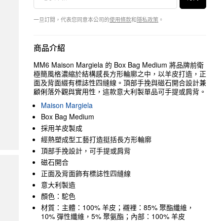
一旦訂閱，代表您同意本公司的
使用條款
和
隱私政策
。
商品介紹
MM6 Maison Margiela 的 Box Bag Medium 將品牌前衛
極簡風格濃縮於結構感長方形輪廓之中，以羊皮打造，正
面及背面綴有標誌性四縫線。頂部手挽與磁石開合設計兼
顧俐落外觀與實用性，這款意大利製單品可手提或肩背。
Maison Margiela
Box Bag Medium
採用羊皮製成
經熱塑成型工藝打造挺括長方形輪廓
頂部手挽設計，可手提或肩背
磁石開合
正面及背面飾有標誌性四縫線
意大利製造
顏色：駝色
材質：主體：100% 羊皮；襯裡：85% 聚酯纖維，
10% 彈性纖維，5% 聚氨酯；內部：100% 羊皮