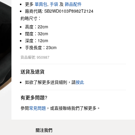
更多
單肩包
,
手袋
及
飾品配件
廠商代碼: SB2WD0103P8982T2124
約略尺寸：
高度：22cm
闊度：32cm
深度：12cm
手挽長度：23cm
貨品編號: 950987
送貨及退貨
如欲了解更多送貨細則，請
按此
有更多問題?
參閱
常見問題
，或直接聯絡我們了解更多。
關注我們