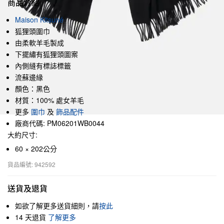
商品介紹
Maison Kitsuné
狐狸頭圍巾
由柔軟羊毛製成
下擺繡有狐狸頭圖案
內側縫有標誌標籤
流蘇邊緣
顏色：黑色
材質：100% 處女羊毛
更多
圍巾
及
飾品配件
廠商代碼: PM06201WB0044
大約尺寸:
60 × 202公分
貨品編號: 942592
送貨及退貨
如欲了解更多送貨細則，請
按此
14 天退貨
了解更多