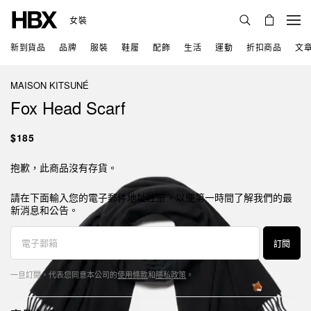
女裝
新到貨品
品牌
服裝
鞋履
配飾
生活
運動
折扣商品
文
MAISON KITSUNÉ
Fox Head Scarf
$185
抱歉，此商品沒有存貨。
請在下面輸入您的電子郵件地址注册，以便第一時間了解我們的最
新消息和公告。
訂閱
一旦訂閱，代表您同意本公司的
使用條款
和
隱私政策
。