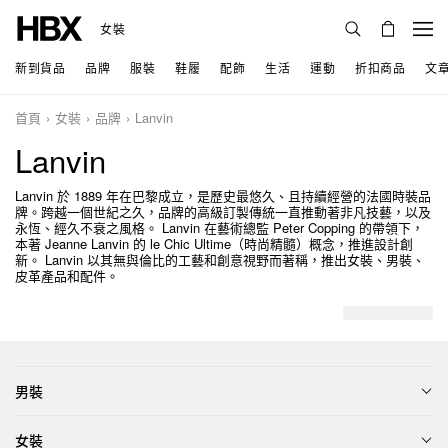
女裝
新到貨品
品牌
服裝
鞋履
配飾
生活
運動
折扣商品
文
首頁
女裝
品牌
Lanvin
Lanvin
Lanvin 於 1889 年在巴黎成立，是歷史最悠久、且持續經營的法國時裝品
牌。跨越一個世紀之久，品牌的高級訂製傳統一直推動著非凡技藝，以及
永恆、經久不衰之風格。 Lanvin 在藝術總監 Peter Copping 的帶領下，
本著 Jeanne Lanvin 的 le Chic Ultime（時尚精髓）概念，推進設計創
新。 Lanvin 以其無與倫比的工藝和創意視野而著稱，推出女裝、男裝、
皮革產品和配件。
男裝
女裝