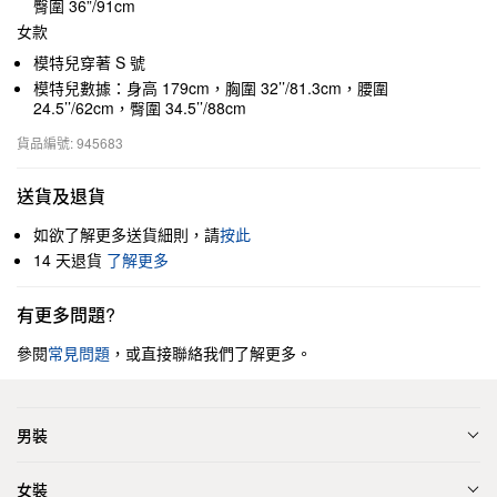
臀圍 36”/91cm
女款
模特兒穿著 S 號
模特兒數據：身高 179cm，胸圍 32’’/81.3cm，腰圍
24.5’’/62cm，臀圍 34.5’’/88cm
貨品編號: 945683
送貨及退貨
如欲了解更多送貨細則，請
按此
14 天退貨
了解更多
有更多問題?
參閱
常見問題
，或直接聯絡我們了解更多。
男裝
女裝