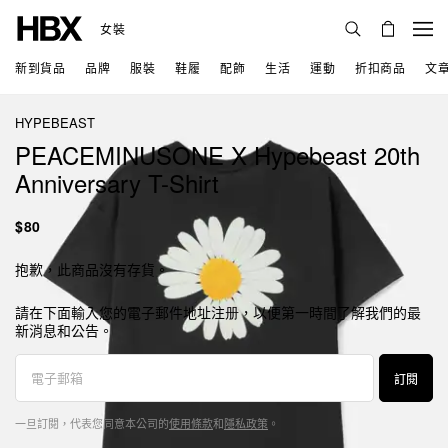
女裝
新到貨品
品牌
服裝
鞋履
配飾
生活
運動
折扣商品
文
HYPEBEAST
PEACEMINUSONE X Hypebeast 20th
Anniversary T-Shirt
$80
抱歉，此商品沒有存貨。
請在下面輸入您的電子郵件地址注册，以便第一時間了解我們的最
新消息和公告。
訂閱
一旦訂閱，代表您同意本公司的
使用條款
和
隱私政策
。