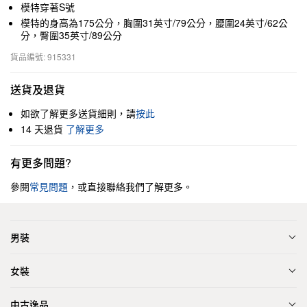
模特穿著S號
模特的身高為175公分，胸圍31英寸/79公分，腰圍24英寸/62公
分，臀圍35英寸/89公分
貨品編號: 915331
送貨及退貨
如欲了解更多送貨細則，請
按此
14 天退貨
了解更多
有更多問題?
參閱
常見問題
，或直接聯絡我們了解更多。
男裝
女裝
中古逸品