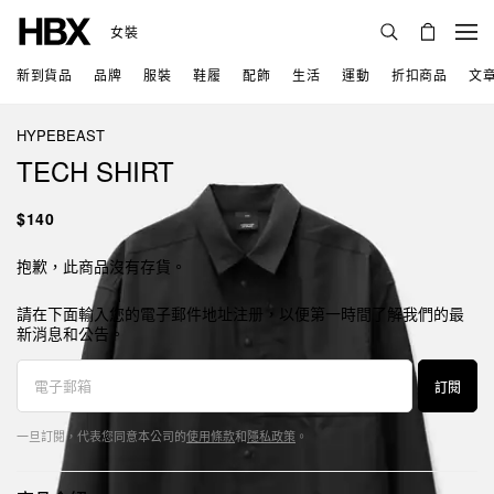
女裝
新到貨品
品牌
服裝
鞋履
配飾
生活
運動
折扣商品
文
HYPEBEAST
TECH SHIRT
$140
抱歉，此商品沒有存貨。
請在下面輸入您的電子郵件地址注册，以便第一時間了解我們的最
新消息和公告。
訂閱
一旦訂閱，代表您同意本公司的
使用條款
和
隱私政策
。