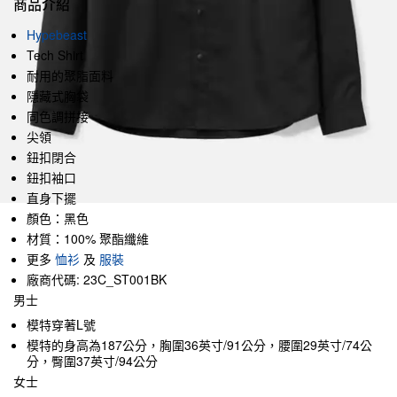
商品介紹
Hypebeast
Tech Shirt
耐用的聚脂面料
隱藏式胸袋
同色調拼接
尖領
鈕扣閉合
鈕扣袖口
直身下擺
顏色：黑色
材質：100% 聚酯纖維
更多
恤衫
及
服裝
廠商代碼: 23C_ST001BK
男士
模特穿著L號
模特的身高為187公分，胸圍36英寸/91公分，腰圍29英寸/74公
分，臀圍37英寸/94公分
女士