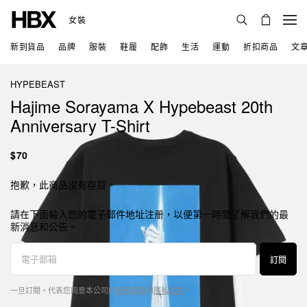
女裝
新到貨品
品牌
服裝
鞋履
配飾
生活
運動
折扣商品
文
HYPEBEAST
Hajime Sorayama X Hypebeast 20th
Anniversary T-Shirt
$70
抱歉，此商品沒有存貨。
請在下面輸入您的電子郵件地址注册，以便第一時間了解我們的最
新消息和公告。
訂閱
一旦訂閱，代表您同意本公司的
使用條款
和
隱私政策
。