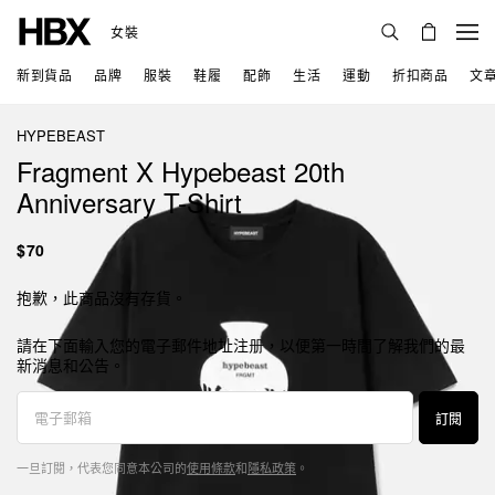
女裝
新到貨品
品牌
服裝
鞋履
配飾
生活
運動
折扣商品
文
HYPEBEAST
Fragment X Hypebeast 20th
Anniversary T-Shirt
$70
抱歉，此商品沒有存貨。
請在下面輸入您的電子郵件地址注册，以便第一時間了解我們的最
新消息和公告。
訂閱
一旦訂閱，代表您同意本公司的
使用條款
和
隱私政策
。