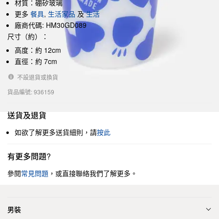
材質：硼矽玻璃
更多
餐具
,
生活家品
及
生活
廠商代碼: HM30GD089
尺寸（約）：
高度：約 12cm
直徑：約 7cm
不設退貨或換貨
貨品編號: 936159
送貨及退貨
如欲了解更多送貨細則，請
按此
有更多問題?
參閱
常見問題
，或直接聯絡我們了解更多。
男裝