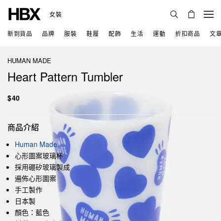
女裝
新到貨品
品牌
服裝
鞋履
配飾
生活
運動
折扣商品
文
HUMAN MADE
Heart Pattern Tumbler
$40
商品介紹
Human Made
心形圖案玻璃杯
採用硼矽玻璃製成
遍佈心形圖案
手工製作
日本製
顏色：藍色