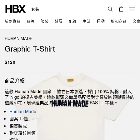
女裝
新到貨品
品牌
服裝
鞋履
配飾
生活
運動
折扣商品
文
HUMAN MADE
Graphic T-Shirt
$120
商品介紹
這款 Human Made 圖案 T-恤在日本製造，採用 100% 純棉，融入
了 Nigo 的復古美學。這款街頭必備單品配備耐穿羅紋圓領與獨特的
植絨印花，展現經典品牌標誌及「FUTURE-PAST」字樣。
Human Made
圖案 T-恤
棉質製成
耐穿羅紋圓領