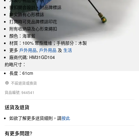
木製小鴨造型手柄
按扣開合設計，附品牌標誌
傘尖飾有心形標誌
打開時可見品牌標誌印花
附有收納袋及心形束繩扣
顏色：海軍藍
材質：100% 聚酯纖維；手柄部分：木製
更多
戶外用品
,
戶外用品
及
生活
廠商代碼: HM31GD104
約略尺寸：
長度：61cm
不設退貨或換貨
貨品編號: 944541
送貨及退貨
如欲了解更多送貨細則，請
按此
有更多問題?