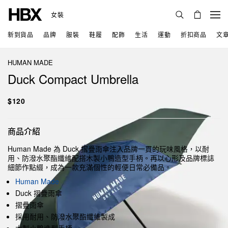
女裝
新到貨品
品牌
服裝
鞋履
配飾
生活
運動
折扣商品
文
HUMAN MADE
Duck Compact Umbrella
$120
商品介紹
Human Made 為 Duck 摺疊雨傘注入品牌一貫的玩味風格，以耐
用、防潑水聚酯纖維配搭木製小鴨造型手柄。再以心形及品牌標誌
細節作點綴，成為一款充滿個性的輕便日常必備品。
Human Made
Duck 摺疊雨傘
摺疊雨傘
採用耐用、防潑水聚酯纖維製成