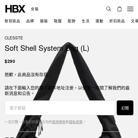
女裝
新到貨品
品牌
服裝
鞋履
配飾
生活
運動
折扣商品
文
CLESSTE
Soft Shell System Bag (L)
$290
抱歉，此商品沒有存貨。
請在下面輸入您的電子郵件地址注册，以便第一時間了解我們的最
新消息和公告。
訂閱
一旦訂閱，代表您同意本公司的
使用條款
和
隱私政策
。