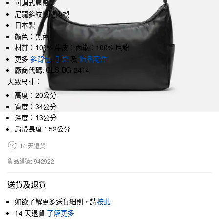
可調式肩帶
尼龍斜紋絎縫內襯
日本製
顏色：黑色
材質：100% 牛皮；內襯：100% 尼龍
更多
斜背包
,
手袋
及
飾品配件
廠商代碼: CLS-BG-2414
大致尺寸：
高度：20公分
寬度：34公分
深度：13公分
肩帶長度：52公分
14 天退貨
貨品編號: 942922
送貨及退貨
如欲了解更多送貨細則，請
按此
14 天退貨
了解更多