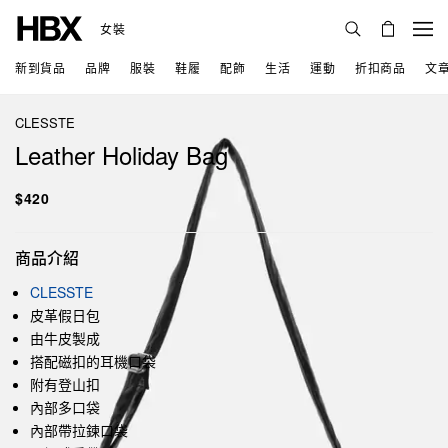
女裝
新到貨品
品牌
服裝
鞋履
配飾
生活
運動
折扣商品
文
CLESSTE
Leather Holiday Bag
$420
商品介紹
CLESSTE
皮革假日包
由牛皮製成
搭配磁扣的耳機口袋
附有登山扣
內部多口袋
內部帶拉鍊口袋