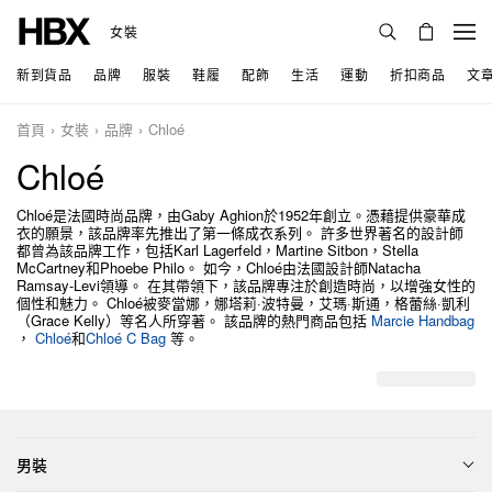
女裝
新到貨品
品牌
服裝
鞋履
配飾
生活
運動
折扣商品
文
首頁
女裝
品牌
Chloé
Chloé
Chloé是法國時尚品牌，由Gaby Aghion於1952年創立。憑藉提供豪華成
衣的願景，該品牌率先推出了第一條成衣系列。 許多世界著名的設計師
都曾為該品牌工作，包括Karl Lagerfeld，Martine Sitbon，Stella
McCartney和Phoebe Philo。 如今，Chloé由法國設計師Natacha
Ramsay-Levi領導。 在其帶領下，該品牌專注於創造時尚，以增強女性的
個性和魅力。 Chloé被麥當娜，娜塔莉·波特曼，艾瑪·斯通，格蕾絲·凱利
（Grace Kelly）等名人所穿著。 該品牌的熱門商品包括
Marcie Handbag
，
Chloé
和
Chloé C Bag
等。
男裝