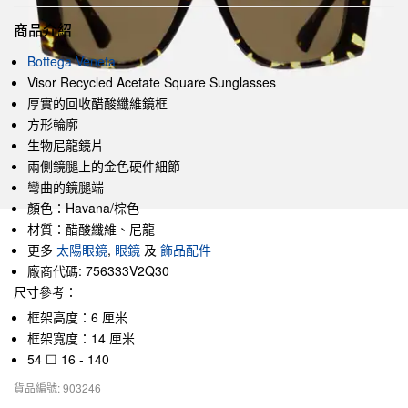
商品介紹
Bottega Veneta
Visor Recycled Acetate Square Sunglasses
厚實的回收醋酸纖維鏡框
方形輪廓
生物尼龍鏡片
兩側鏡腿上的金色硬件細節
彎曲的鏡腿端
顏色：Havana/棕色
材質：醋酸纖維、尼龍
更多
太陽眼鏡
,
眼鏡
及
飾品配件
廠商代碼: 756333V2Q30
尺寸參考：
框架高度：6 厘米
框架寬度：14 厘米
54 ☐ 16 - 140
貨品編號: 903246