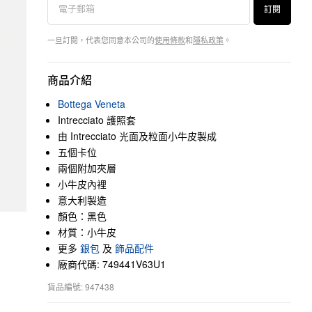
訂閱
一旦訂閱，代表您同意本公司的
使用條款
和
隱私政策
。
商品介紹
Bottega Veneta
Intrecciato 護照套
由 Intrecciato 光面及粒面小牛皮製成
五個卡位
兩個附加夾層
小牛皮內裡
意大利製造
顏色：黑色
材質：小牛皮
更多
銀包
及
飾品配件
廠商代碼: 749441V63U1
貨品編號: 947438