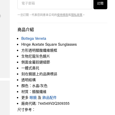
訂閱
一旦訂閱，代表您同意本公司的
使用條款
和
隱私政策
。
商品介紹
Bottega Veneta
Hinge Acetate Square Sunglasses
方形透明醋酸纖維鏡框
生物尼龍灰色鏡片
側面金屬鉸鏈細節
一體式鼻托
刻在鏡腿上的品牌標誌
透明結構
顏色：水晶/灰色
材質：醋酸纖維
更多
眼鏡
及
飾品配件
廠商代碼: 744549V2Q309355
尺寸參考：