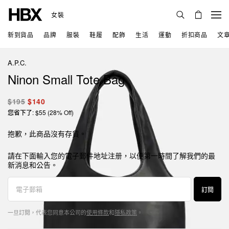
女裝
新到貨品
品牌
服裝
鞋履
配飾
生活
運動
折扣商品
文
A.P.C.
Ninon Small Tote Bag
$195
$140
您省下了: $55 (28% Off)
抱歉，此商品沒有存貨。
請在下面輸入您的電子郵件地址注册，以便第一時間了解我們的最
新消息和公告。
訂閱
一旦訂閱，代表您同意本公司的
使用條款
和
隱私政策
。