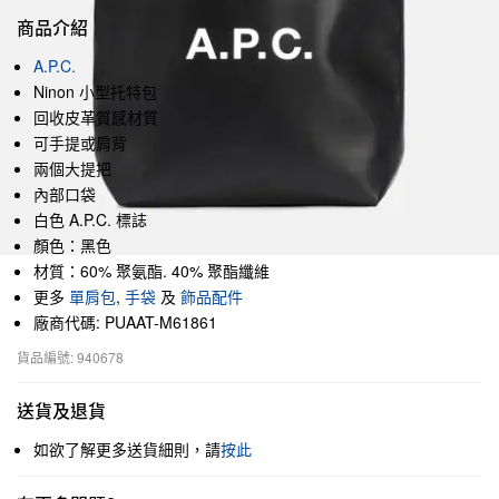
商品介紹
A.P.C.
Ninon 小型托特包
回收皮革質感材質
可手提或肩背
兩個大提把
內部口袋
白色 A.P.C. 標誌
顏色：黑色
材質：60% 聚氨酯. 40% 聚酯纖維
更多
單肩包
,
手袋
及
飾品配件
廠商代碼: PUAAT-M61861
貨品編號: 940678
送貨及退貨
如欲了解更多送貨細則，請
按此