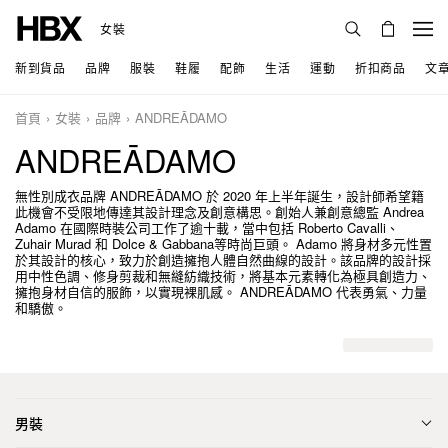
女裝
新到貨品
品牌
服裝
鞋履
配飾
生活
運動
折扣商品
文
首頁
女裝
品牌
ANDREĀDAMO
ANDREĀDAMO
無性別成衣品牌 ANDREĀDAMO 於 2020 年上半年誕生，設計師希望籍
此機會不受限地傳達其設計理念及創意構思。創始人兼創意總監 Andrea
Adamo 在國際時裝公司工作了逾十載，當中包括 Roberto Cavalli、
Zuhair Murad 和 Dolce & Gabbana等時尚巨頭。 Adamo 將身材多元性置
於其設計的核心，致力於創造擁抱人體自然曲線的設計。該品牌的設計採
用中性色調、修身剪裁和無縫紡織技術，將基本元素轉化為極具創造力、
擁抱身材自信的服飾，以實現裸肌感。 ANDREĀDAMO 代表勇氣、力量
和驕傲。
男裝