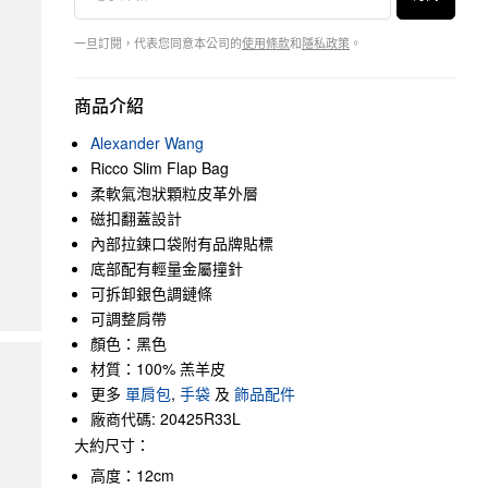
一旦訂閱，代表您同意本公司的
使用條款
和
隱私政策
。
商品介紹
Alexander Wang
Ricco Slim Flap Bag
柔軟氣泡狀顆粒皮革外層
磁扣翻蓋設計
內部拉鍊口袋附有品牌貼標
底部配有輕量金屬撞針
可拆卸銀色調鏈條
可調整肩帶
顏色：黑色
材質：100% 羔羊皮
更多
單肩包
,
手袋
及
飾品配件
廠商代碼: 20425R33L
大約尺寸：
高度：12cm