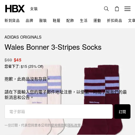
女裝
新到貨品
品牌
服裝
鞋履
配飾
生活
運動
折扣商品
文
ADIDAS ORIGINALS
Wales Bonner 3-Stripes Socks
$60
$45
您省下了: $15 (25% Off)
抱歉，此商品沒有存貨。
請在下面輸入您的電子郵件地址注册，以便第一時間了解我們的最
新消息和公告。
訂閱
一旦訂閱，代表您同意本公司的
使用條款
和
隱私政策
。