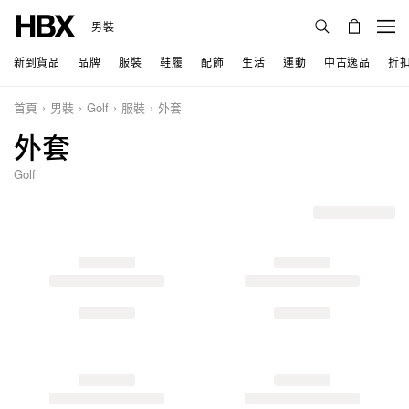
男裝
新到貨品
品牌
服裝
鞋履
配飾
生活
運動
中古逸品
折
首頁
男裝
Golf
服裝
外套
外套
Golf