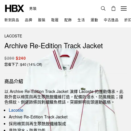
男裝
新到貨品
品牌
服裝
鞋履
配飾
生活
運動
中古逸品
折
LACOSTE
Archive Re-Edition Track Jacket
$280
$240
您省下了: $40 (14% Off)
商品介紹
以 Archive Re-Edition Track Jacket 演繹 Lacoste 的運動傳承。此
款外套以棉質與再生聚酰胺纖維打造，配備防潑水、防風機能；撞
色條紋、側邊飾條與刺繡鱷魚標誌，突顯鮮明街頭運動風格。
Lacoste
Archive Re-Edition Track Jacket
採用棉質與再生聚酰胺纖維製成
具防潑水、防風功能