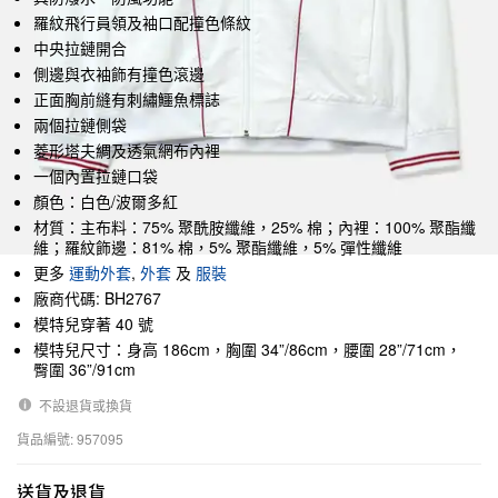
羅紋飛行員領及袖口配撞色條紋
中央拉鏈開合
側邊與衣袖飾有撞色滾邊
正面胸前縫有刺繡鱷魚標誌
兩個拉鏈側袋
菱形塔夫綢及透氣網布內裡
一個內置拉鏈口袋
顏色：白色/波爾多紅
材質：主布料：75% 聚酰胺纖維，25% 棉；內裡：100% 聚酯纖
維；羅紋飾邊：81% 棉，5% 聚酯纖維，5% 彈性纖維
更多
運動外套
,
外套
及
服裝
廠商代碼: BH2767
模特兒穿著 40 號
模特兒尺寸：身高 186cm，胸圍 34”/86cm，腰圍 28”/71cm，
臀圍 36”/91cm
不設退貨或換貨
貨品編號: 957095
送貨及退貨