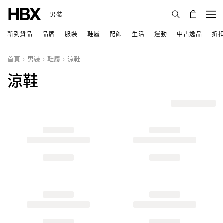
男裝
新到貨品
品牌
服裝
鞋履
配飾
生活
運動
中古逸品
折
首頁
男裝
鞋履
涼鞋
涼鞋