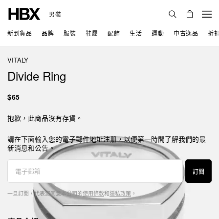
男裝
新到貨品
品牌
服裝
鞋履
配飾
生活
運動
中古逸品
折
VITALY
Divide Ring
$65
抱歉，此商品沒有存貨。
請在下面輸入您的電子郵件地址注册，以便第一時間了解我們的最
新消息和公告。
訂閱
一旦訂閱，代表您同意本公司的
使用條款
和
隱私政策
。