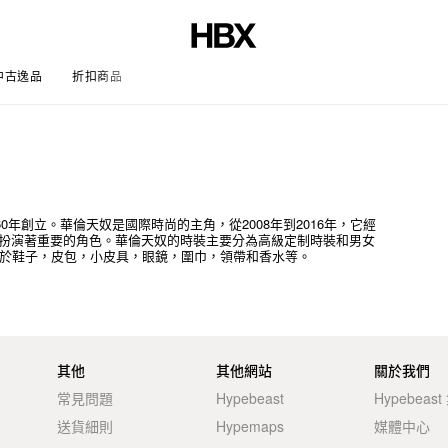
中古逸品
折扣商品
文章
ammetti於1960年創立。華倫天奴是國際時尚的主角，從2008年到2016年，它經
扮演著重要的角色。華倫天奴的時裝主要分為高級定制時裝和男女
，產品包括但不限於鞋子，皮包，小皮具，眼鏡，圍巾，領帶和香水等。
其他
其他網站
關於我們
常見問題
Hypebeast
Hypebeas
送貨細則
Hypemaps
媒體中心