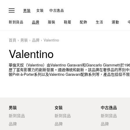
男裝
女裝
中古逸品
新到貨品
品牌
服裝
鞋履
配飾
生活
運動
首頁
男裝
品牌
Valentino
Valentino
華倫天奴（Valentino）由Valentino Garavani和Giancarlo Gi
歷了富有影響力的創新發展。通過傳統和創新，該品牌在奢侈品的界別中
裝Prêt-à-Porter系列以及Valentino Garavani配飾系列等
男裝
女裝
中古逸品
新到貨品
新到貨品
新到貨品
品牌
品牌
品牌