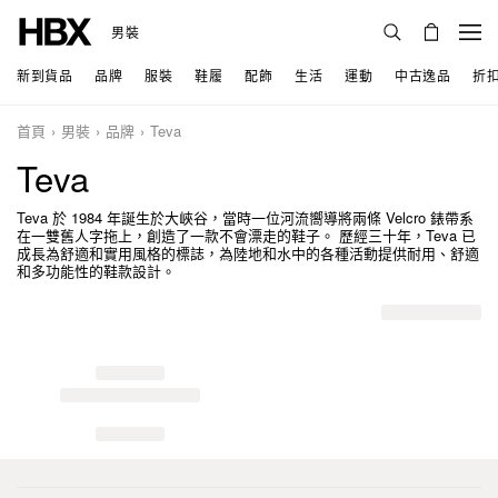
男裝
新到貨品
品牌
服裝
鞋履
配飾
生活
運動
中古逸品
折
首頁
男裝
品牌
Teva
Teva
Teva 於 1984 年誕生於大峽谷，當時一位河流嚮導將兩條 Velcro 錶帶系
在一雙舊人字拖上，創造了一款不會漂走的鞋子。 歷經三十年，Teva 已
成長為舒適和實用風格的標誌，為陸地和水中的各種活動提供耐用、舒適
和多功能性的鞋款設計。