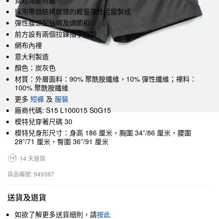
寬鬆闊腿剪裁
採用帶微結構紋理的輕量彈性尼龍製成
彈性腰頭配抽繩及調節扣
前方設有兩個拉鍊插手口袋
網布內裡
意大利製造
顏色：炭灰色
材質：外層面料：90% 聚酰胺纖維，10% 彈性纖維；裡料：
100% 聚酰胺纖維
更多
短褲
及
服裝
廠商代碼: S15 L100015 S0G15
模特兒穿著尺碼 30
模特兒身形尺寸：身高 186 厘米，胸圍 34”/86 厘米，腰圍
28”/71 厘米，臀圍 36”/91 厘米
14 天退貨
貨品編號: 949387
送貨及退貨
如欲了解更多送貨細則，請
按此