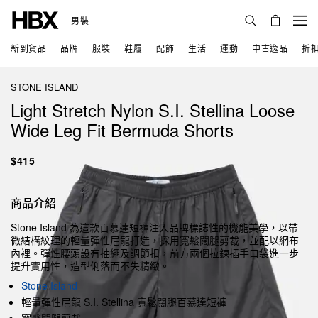
男裝
新到貨品
品牌
服裝
鞋履
配飾
生活
運動
中古逸品
折
STONE ISLAND
Light Stretch Nylon S.I. Stellina Loose
Wide Leg Fit Bermuda Shorts
$415
商品介紹
Stone Island 為這款百慕達短褲注入品牌標誌性的機能美學，以帶
微結構紋理的輕量彈性尼龍打造，採用寬鬆闊腿剪裁，並配以網布
內裡。彈性腰頭設有抽繩及調節扣，前方兩個拉鍊插手口袋進一步
提升實用性，造型俐落而不失精緻。
Stone Island
輕量彈性尼龍 S.I. Stellina 寬鬆闊腿百慕達短褲