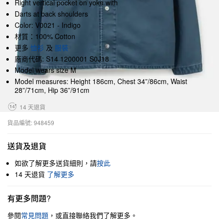
Right vertical pocket on yoke with
Darts at back shoulders
Color: V0021 - Indigo
材質：100% Cotton
更多
恤衫
及
服裝
廠商代碼: S14 1200001 S0J18
Model wears size M
Model measures: Height 186cm, Chest 34”/86cm, Waist
28”/71cm, Hip 36”/91cm
14 天退貨
貨品編號: 948459
送貨及退貨
如欲了解更多送貨細則，請
按此
14 天退貨
了解更多
有更多問題?
參閱
常見問題
，或直接聯絡我們了解更多。