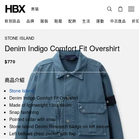
男裝
新到貨品
品牌
服裝
鞋履
配飾
生活
運動
中古逸品
折
STONE ISLAND
Denim Indigo Comfort Fit Overshirt
$770
商品介紹
Stone Island
Denim Indigo Comfort Fit Overshirt
Made of lightweight 13oz denim
Snap fastening
Pointed collar with snap
Stone Island Denim Research badge on left sleeve
Left bellows chest pocket with flap