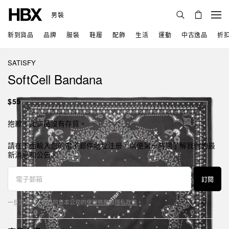
男裝
新到貨品
品牌
服裝
鞋履
配飾
生活
運動
中古逸品
折
SATISFY
SoftCell Bandana
$55
抱歉，此商品沒有存貨。
請在下面輸入您的電子郵件地址注册，以便第一時間了解我們的最
新消息和公告。
訂閱
一旦訂閱，代表您同意本公司的
使用條款
和
隱私政策
。