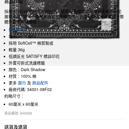
商品介紹
採用 SoftCell™ 棉質面料打造，這款輕量頭巾以低調反光標誌印花
展現 SATISFY 一貫著重機能的極簡美學。外置可拆式洗護標籤令整
體外觀更俐落細緻。
SATISFY
SoftCell™ 頭巾
採用 SoftCell™ 棉質製成
輕量 36g
低調反光 SATISFY 標誌印花
外置可拆式洗護標籤
顏色：Dark Shadow
材質：100% 棉
更多
圍巾
及
飾品配件
廠商代碼: 34001-08F02
約略尺寸：
60厘米 x 60厘米
貨品編號: 949368
送貨及退貨