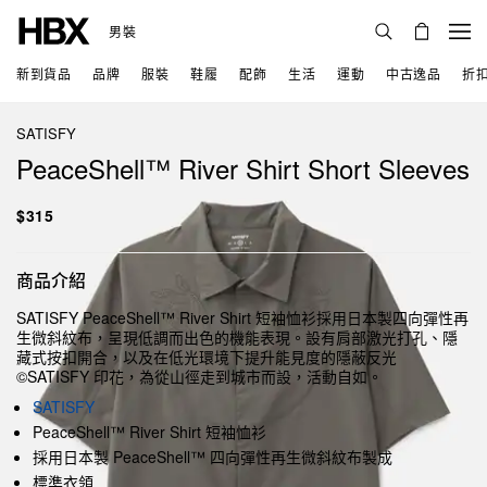
男裝
新到貨品
品牌
服裝
鞋履
配飾
生活
運動
中古逸品
折
SATISFY
PeaceShell™ River Shirt Short Sleeves
$315
商品介紹
SATISFY PeaceShell™ River Shirt 短袖恤衫採用日本製四向彈性再
生微斜紋布，呈現低調而出色的機能表現。設有肩部激光打孔、隱
藏式按扣開合，以及在低光環境下提升能見度的隱蔽反光
©SATISFY 印花，為從山徑走到城市而設，活動自如。
SATISFY
PeaceShell™ River Shirt 短袖恤衫
採用日本製 PeaceShell™ 四向彈性再生微斜紋布製成
標準衣領