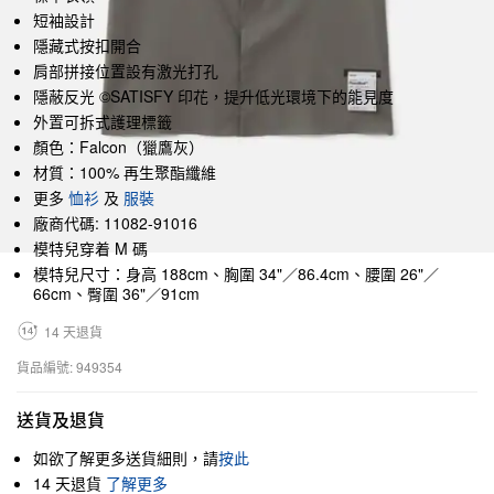
短袖設計
隱藏式按扣開合
肩部拼接位置設有激光打孔
隱蔽反光 ©SATISFY 印花，提升低光環境下的能見度
外置可拆式護理標籤
顏色：Falcon（獵鷹灰）
材質：100% 再生聚酯纖維
更多
恤衫
及
服裝
廠商代碼: 11082-91016
模特兒穿着 M 碼
模特兒尺寸：身高 188cm、胸圍 34"／86.4cm、腰圍 26"／
66cm、臀圍 36"／91cm
14 天退貨
貨品編號: 949354
送貨及退貨
如欲了解更多送貨細則，請
按此
14 天退貨
了解更多