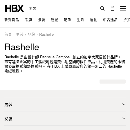
男裝
新到貨品
品牌
服裝
鞋履
配飾
生活
運動
中古逸品
折
首頁
男裝
品牌
Rashelle
Rashelle
Rachelle 是由設計師 Rachelle Campbell 創立的加拿大家居設計品牌。
帶有趣味圖案的手工簇絨地毯是美化您空間的個性單品，利用美麗的事物
激發幸福感和舒適感吧。 在 HBX 上購買屬於您的獨一無二的 Rachelle
毛絨地毯。
男裝
女裝