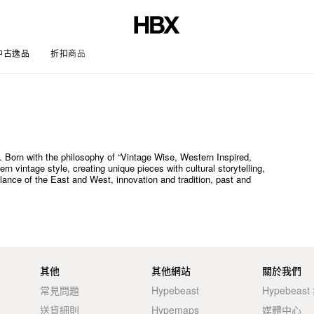
中古逸品
折扣商品
文章
 Born with the philosophy of “Vintage Wise, Western Inspired,
rn vintage style, creating unique pieces with cultural storytelling,
lance of the East and West, innovation and tradition, past and
其他
其他網站
關於我們
常見問題
Hypebeast
Hypebeas
送貨細則
Hypemaps
媒體中心