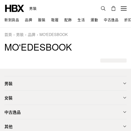
男裝
新到貨品
品牌
服裝
鞋履
配飾
生活
運動
中古逸品
折
首頁
男裝
品牌
MO'EDESBOOK
MO'EDESBOOK
男裝
女裝
中古逸品
其他