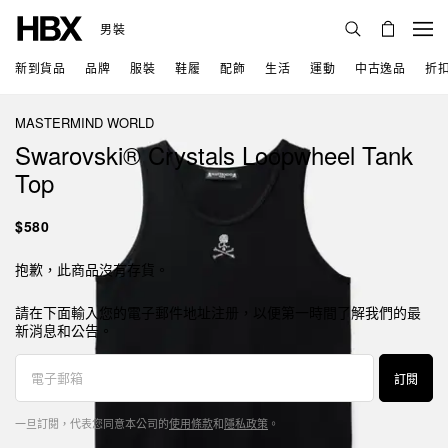
男裝
新到貨品
品牌
服裝
鞋履
配飾
生活
運動
中古逸品
折
MASTERMIND WORLD
Swarovski® Crystals Loopwheel Tank
Top
$580
抱歉，此商品沒有存貨。
請在下面輸入您的電子郵件地址注册，以便第一時間了解我們的最
新消息和公告。
訂閱
一旦訂閱，代表您同意本公司的
使用條款
和
隱私政策
。