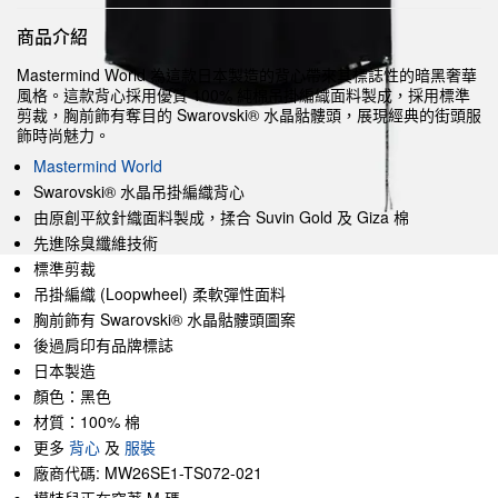
商品介紹
Mastermind World 為這款日本製造的背心帶來其標誌性的暗黑奢華
風格。這款背心採用優質 100% 純棉吊掛編織面料製成，採用標準
剪裁，胸前飾有奪目的 Swarovski® 水晶骷髏頭，展現經典的街頭服
飾時尚魅力。
Mastermind World
Swarovski® 水晶吊掛編織背心
由原創平紋針織面料製成，揉合 Suvin Gold 及 Giza 棉
先進除臭纖維技術
標準剪裁
吊掛編織 (Loopwheel) 柔軟彈性面料
胸前飾有 Swarovski® 水晶骷髏頭圖案
後過肩印有品牌標誌
日本製造
顏色：黑色
材質：100% 棉
更多
背心
及
服裝
廠商代碼: MW26SE1-TS072-021