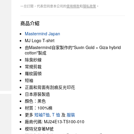
一旦訂閱，代表您同意本公司的
使用條款
和
隱私政策
。
商品介紹
Mastermind Japan
MJ Logo T-shirt
由Mastermind自家製作的"Suvin Gold × Giza hybrid
cotton"製成
除臭紗線
常規剪裁
羅紋圓領
短袖
正面和背面有刮痕反光印花
日本原裝製造
顏色：黑色
材質：100%棉
更多
短袖T恤
,
T 恤
及
服裝
廠商代碼: MJ24E13-TS100-010
模特兒穿著M號