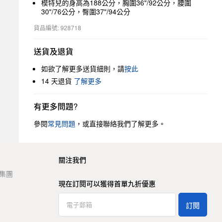
模特兒的身高為188公分，胸圍36"/92公分，腰圍
30"/76公分，臀圍37"/94公分
貨品編號: 928718
送貨及退貨
如欲了解更多送貨細則，請
按此
14 天退貨
了解更多
有更多問題?
參閱
常見問題
，或直接聯絡我們了解更多。
關注我們
t 集團
現在訂閱可以獲得首單九折優惠
訂閱