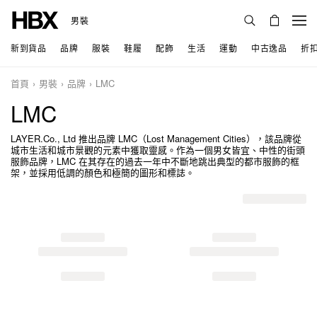
男裝
新到貨品
品牌
服裝
鞋履
配飾
生活
運動
中古逸品
折
首頁
男裝
品牌
LMC
LMC
LAYER.Co., Ltd 推出品牌 LMC（Lost Management Cities），該品牌從
城市生活和城市景觀的元素中獲取靈感。作為一個男女皆宜、中性的街頭
服飾品牌，LMC 在其存在的過去一年中不斷地跳出典型的都市服飾的框
架，並採用低調的顏色和極簡的圖形和標誌。