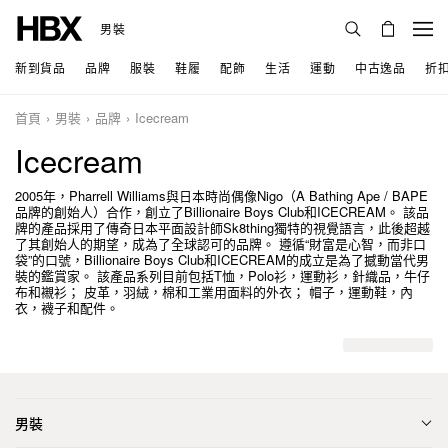
男裝
新到貨品
品牌
服裝
鞋履
配飾
生活
運動
中古逸品
折
首頁
男裝
品牌
Icecream
Icecream
2005年，Pharrell Williams與日本時尚偶像Nigo（A Bathing Ape / BAPE
品牌的創始人）合作，創立了Billionaire Boys Club和ICECREAM。 該品
牌的產品採用了傳奇日本平面設計師Sk8thing獨特的視覺語言，此後超越
了其創始人的期望，成為了全球認可的品牌。 遵循“財富是心智，而非口
袋”的口號，Billionaire Boys Club和ICECREAM的成立是為了撼動當代男
裝的鑑賞家。 該產品系列目前包括T恤，Polo衫，運動衫，針織品，牛仔
布和襯衫； 皮革，羽絨，棉和工業用面料的外衣； 帽子，運動鞋，內
衣，襪子和配件。
男裝