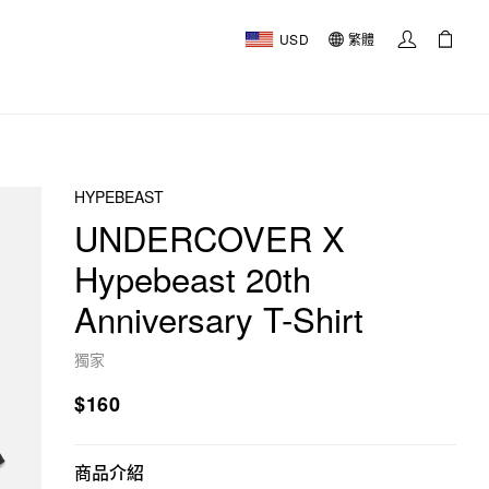
USD
繁體
HYPEBEAST
UNDERCOVER X
Hypebeast 20th
Anniversary T-Shirt
獨家
$160
商品介紹