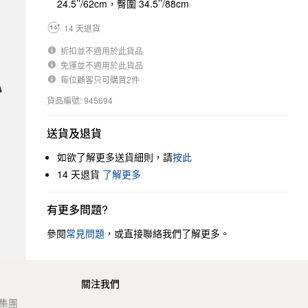
24.5’’/62cm，臀圍 34.5’’/88cm
14 天退貨
折扣並不適用於此貨品
免運並不適用於此貨品
每位顧客只可購買2件
貨品編號: 945694
送貨及退貨
如欲了解更多送貨細則，請
按此
14 天退貨
了解更多
有更多問題?
參閱
常見問題
，或直接聯絡我們了解更多。
關注我們
t 集團