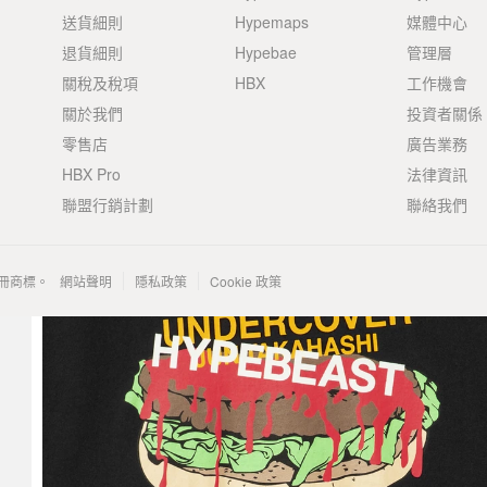
送貨細則
Hypemaps
媒體中心
退貨細則
Hypebae
管理層
關稅及稅項
HBX
工作機會
關於我們
投資者關係
零售店
廣告業務
HBX Pro
法律資訊
聯盟行銷計劃
聯絡我們
 的註冊商標。
網站聲明
隱私政策
Cookie 政策